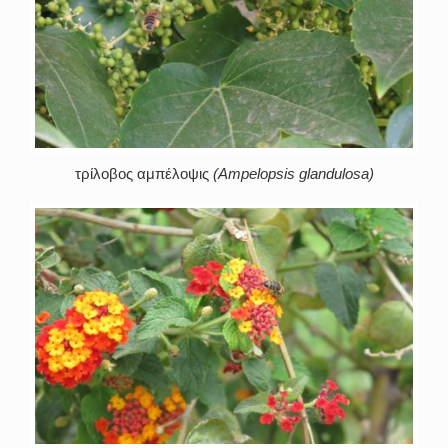
τρίλοβος αμπέλοψις
(Ampelopsis glandulosa)