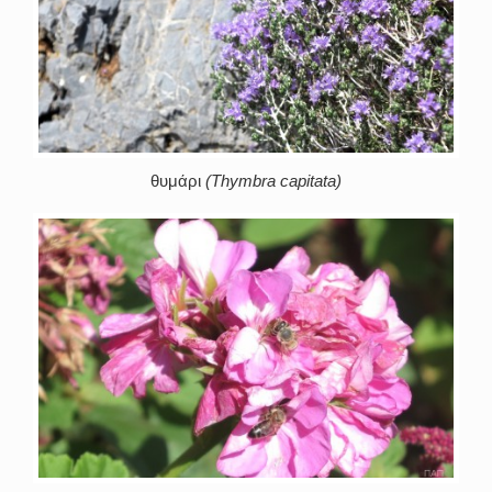
θυμάρι
(Thymbra capitata)