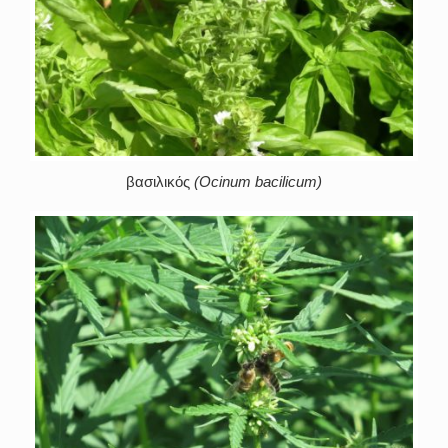
βασιλικός
(Ocinum bacilicum)