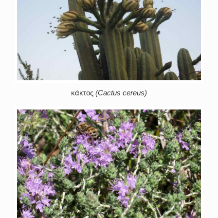
κάκτος
(Cactus cereus)