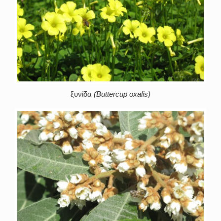
ξυνίδα
(Buttercup oxalis)